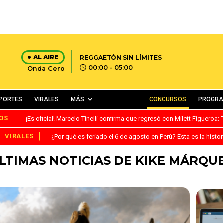
AL AIRE
REGGAETÓN SIN LÍMITES
00:00 - 05:00
Onda Cero
PORTES
VIRALES
MÁS
CONCURSOS
PROGR
OS
¡Es oficial! Marcelo Tinelli confirma que regresó con Milett Figueroa
VIRALES
¿Por qué es feriado el 6 de agosto en Perú? Esta es la histor
LTIMAS NOTICIAS DE KIKE MÁRQU