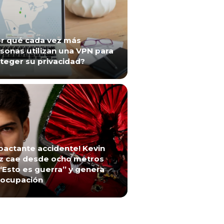
r qué cada vez más
sonas utilizan una VPN para
teger su privacidad?
pactante accidente! Kevin
z cae desde ocho metros
“Esto es guerra” y genera
ocupación