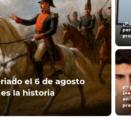
¿Po
per
pro
riado el 6 de agosto
¡Im
es la historia
Día
en 
pre