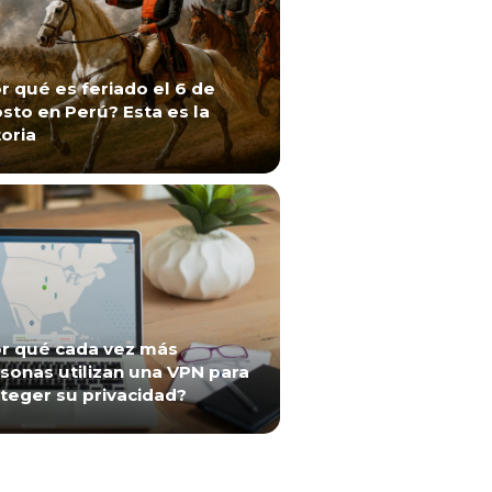
r qué es feriado el 6 de
sto en Perú? Esta es la
toria
r qué cada vez más
sonas utilizan una VPN para
teger su privacidad?