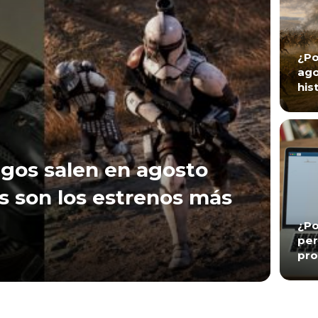
¿Po
ago
his
gos salen en agosto
s son los estrenos más
¿Po
per
pro