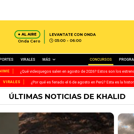
AL AIRE
LEVANTATE CON ONDA
05:00 - 06:00
Onda Cero
PORTES
VIRALES
MÁS
CONCURSOS
PROGR
NIME
¿Qué videojuegos salen en agosto de 2026? Estos son los estre
VIRALES
¿Por qué es feriado el 6 de agosto en Perú? Esta es la histor
ÚLTIMAS NOTICIAS DE KHALID