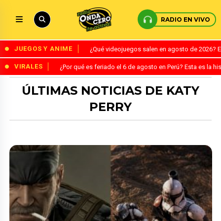
RADIO EN VIVO
JUEGOS Y ANIME
¿Qué videojuegos salen en agosto de 2026? 
VIRALES
¿Por qué es feriado el 6 de agosto en Perú? Esta es la his
ÚLTIMAS NOTICIAS DE KATY
PERRY