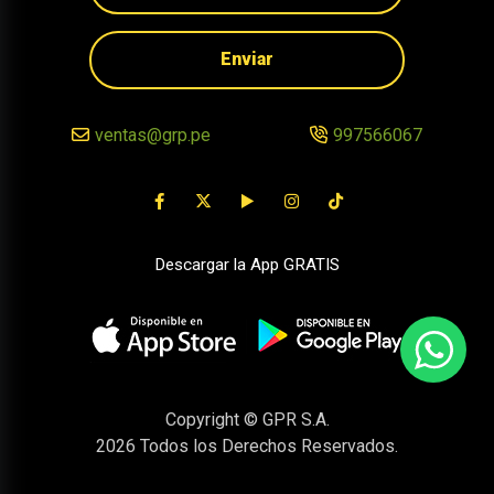
Enviar
ventas@grp.pe
997566067
Descargar la App GRATIS
Copyright © GPR S.A.
2026
Todos los Derechos Reservados.