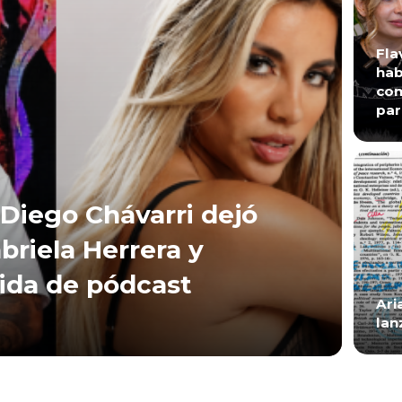
Fla
hab
con
par
Diego Chávarri dejó
briela Herrera y
lida de pódcast
Ari
lan