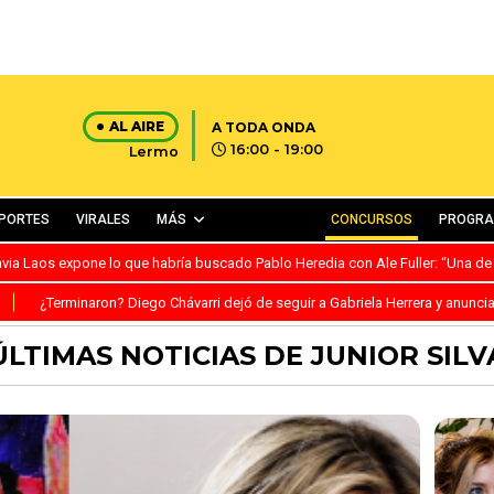
AL AIRE
A TODA ONDA
16:00 - 19:00
Lermo
PORTES
VIRALES
MÁS
CONCURSOS
PROGR
avia Laos expone lo que habría buscado Pablo Heredia con Ale Fuller: “Una de
S
¿Terminaron? Diego Chávarri dejó de seguir a Gabriela Herrera y anunci
ÚLTIMAS NOTICIAS DE JUNIOR SILV