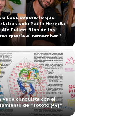
via Laos expone lo que
ría buscado Pablo Heredia
 Ale Fuller: “Una de las
tes quería el remember”
a Vega conquista con el
zamiento de “Tototo (+4)”