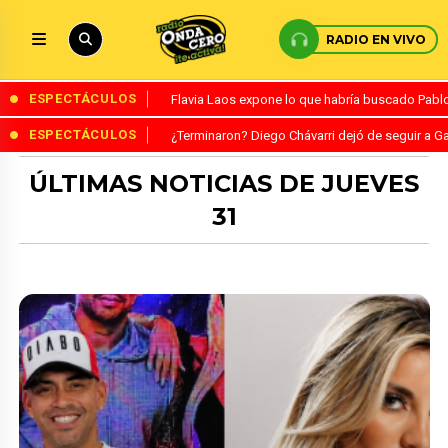
RADIO EN VIVO
ESPECTÁCULOS
Flavia Laos expone lo que habría buscado Pablo 
ESPECTÁCULOS
¿Terminaron? Diego Chávarri dejó de seguir a Ga
ÚLTIMAS NOTICIAS DE JUEVES
31