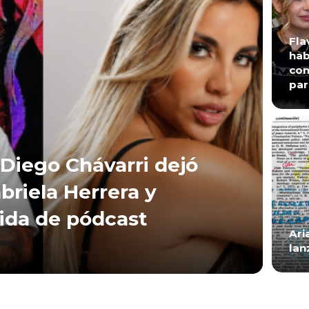
Fla
hab
con
par
Diego Chávarri dejó
briela Herrera y
lida de pódcast
Ari
lan