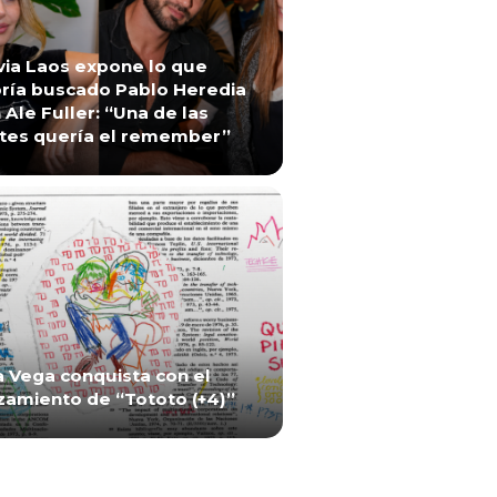
via Laos expone lo que
ría buscado Pablo Heredia
 Ale Fuller: “Una de las
tes quería el remember”
a Vega conquista con el
zamiento de “Tototo (+4)”