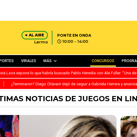
AL AIRE
PONTE EN ONDA
10:00 - 14:00
Lermo
PORTES
VIRALES
MÁS
CONCURSOS
PROGR
avia Laos expone lo que habría buscado Pablo Heredia con Ale Fuller: “Una de
S
¿Terminaron? Diego Chávarri dejó de seguir a Gabriela Herrera y anunci
TIMAS NOTICIAS DE JUEGOS EN LI