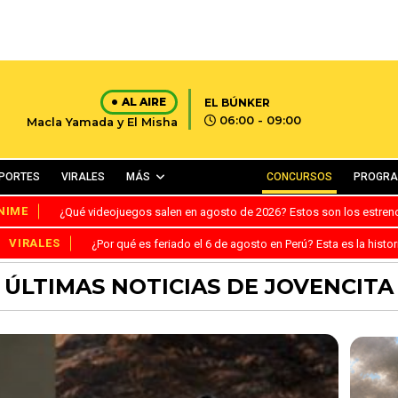
AL AIRE
EL BÚNKER
06:00 - 09:00
Macla Yamada y El Misha
PORTES
VIRALES
MÁS
CONCURSOS
PROGR
NIME
¿Qué videojuegos salen en agosto de 2026? Estos son los estre
VIRALES
¿Por qué es feriado el 6 de agosto en Perú? Esta es la histor
ÚLTIMAS NOTICIAS DE JOVENCITA