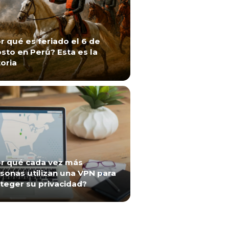
r qué es feriado el 6 de
sto en Perú? Esta es la
toria
r qué cada vez más
sonas utilizan una VPN para
teger su privacidad?