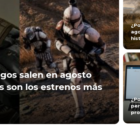
¿Po
ago
his
gos salen en agosto
s son los estrenos más
¿Po
per
pro