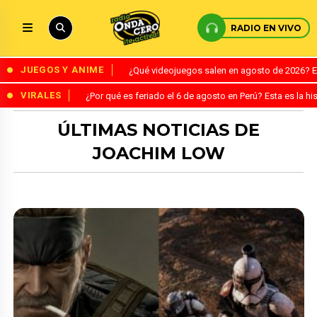
RADIO EN VIVO
JUEGOS Y ANIME
¿Qué videojuegos salen en agosto de 2026? 
VIRALES
¿Por qué es feriado el 6 de agosto en Perú? Esta es la his
ÚLTIMAS NOTICIAS DE
JOACHIM LOW