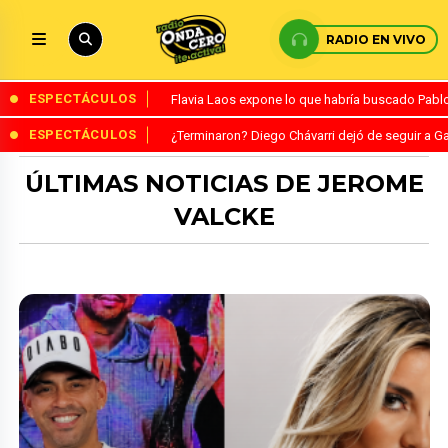
RADIO EN VIVO
ESPECTÁCULOS
Flavia Laos expone lo que habría buscado Pablo 
ESPECTÁCULOS
¿Terminaron? Diego Chávarri dejó de seguir a Ga
ÚLTIMAS NOTICIAS DE JEROME
VALCKE