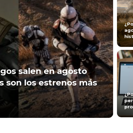
¿Po
ago
his
gos salen en agosto
s son los estrenos más
¿Po
per
pro