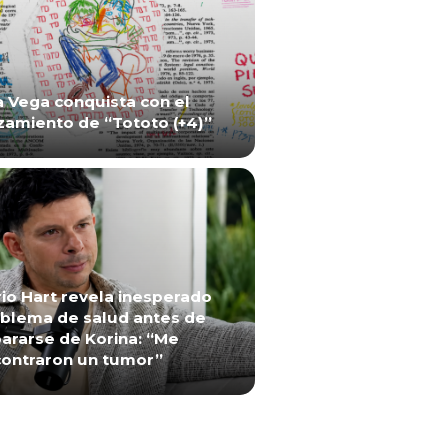
a Vega conquista con el
zamiento de “Tototo (+4)”
io Hart revela inesperado
blema de salud antes de
ararse de Korina: “Me
ontraron un tumor”