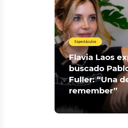
Espectáculos
Flavia Laos e
buscado Pablo
Fuller: “Una d
remember”