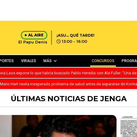
AL AIRE
¡ASU… QUÉ TARDE!
13:00 - 16:00
El Papu Denis
PORTES
VIRALES
MÁS
CONCURSOS
PROGR
avia Laos expone lo que habría buscado Pablo Heredia con Ale Fuller: “Una de
Mario Hart revela inesperado problema de salud antes de separarse de Korin
ÚLTIMAS NOTICIAS DE JENGA