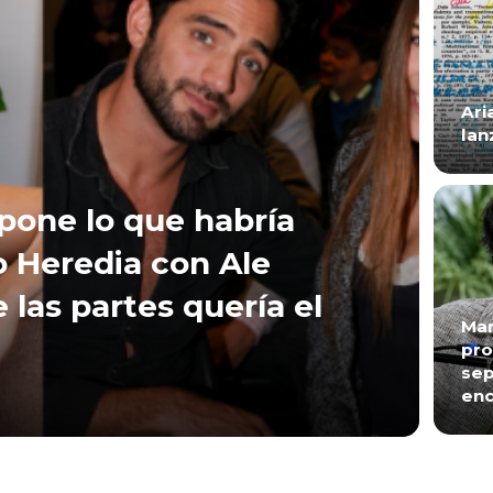
Ari
lan
xpone lo que habría
 Heredia con Ale
e las partes quería el
Mar
pro
sep
enc