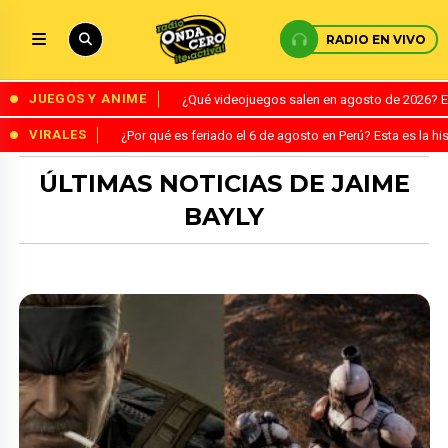
RADIO EN VIVO
JUEGOS Y ANIME
¿Qué videojuegos salen en agosto de 2026? 
VIRALES
¿Por qué es feriado el 6 de agosto en Perú? Esta es la his
ÚLTIMAS NOTICIAS DE JAIME
BAYLY