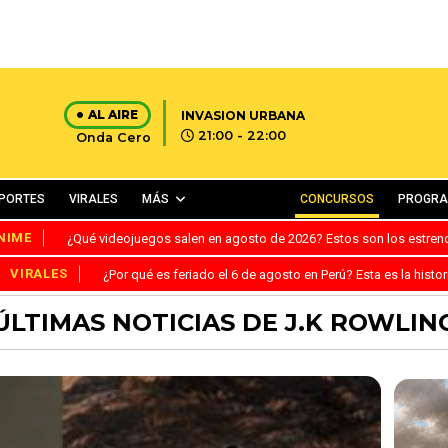
AL AIRE
INVASION URBANA
21:00 - 22:00
Onda Cero
PORTES
VIRALES
MÁS
CONCURSOS
PROGR
NIME
¿Qué videojuegos salen en agosto de 2026? Estos son los estre
VIRALES
¿Por qué es feriado el 6 de agosto en Perú? Esta es la histor
ÚLTIMAS NOTICIAS DE J.K ROWLIN