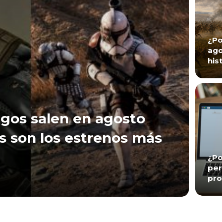
¿Po
ago
his
gos salen en agosto
s son los estrenos más
¿Po
per
pro