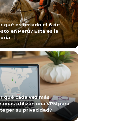
r qué es feriado el 6 de
sto en Perú? Esta es la
toria
r qué cada vez más
sonas utilizan una VPN para
teger su privacidad?