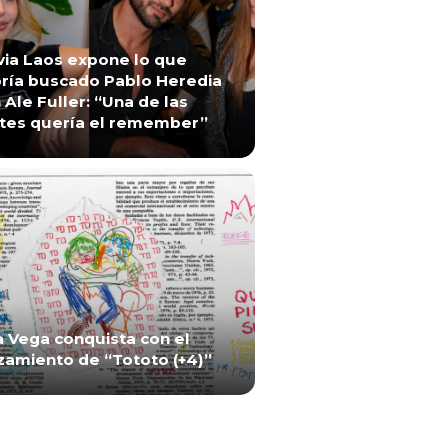
via Laos expone lo que
ría buscado Pablo Heredia
 Ale Fuller: “Una de las
tes quería el remember”
a Vega conquista con el
zamiento de “Tototo (+4)”