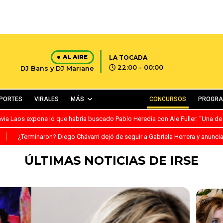
AL AIRE
LA TOCADA
22:00 - 00:00
DJ Bans y DJ Mariane
PORTES
VIRALES
MÁS
CONCURSOS
PROGR
avia Laos expone lo que habría buscado Pablo Heredia con Ale Fuller: “Una de
S
¿Terminaron? Diego Chávarri dejó de seguir a Gabriela Herrera y anunci
ÚLTIMAS NOTICIAS DE IRSE