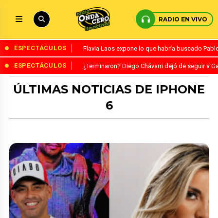
RADIO EN VIVO
ESPECTÁCULOS
Flavia Laos expone lo que habría buscado Pablo 
ESPECTÁCULOS
¿Terminaron? Diego Chávarri dejó de seguir a Ga
ÚLTIMAS NOTICIAS DE IPHONE
6