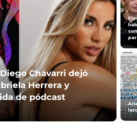
Fla
hab
con
par
Diego Chávarri dejó
briela Herrera y
lida de pódcast
Ari
lan