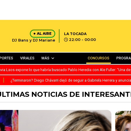
AL AIRE
LA TOCADA
22:00 - 00:00
DJ Bans y DJ Mariane
PORTES
VIRALES
MÁS
CONCURSOS
PROGR
avia Laos expone lo que habría buscado Pablo Heredia con Ale Fuller: “Una de
S
¿Terminaron? Diego Chávarri dejó de seguir a Gabriela Herrera y anunci
ÚLTIMAS NOTICIAS DE INTERESANT