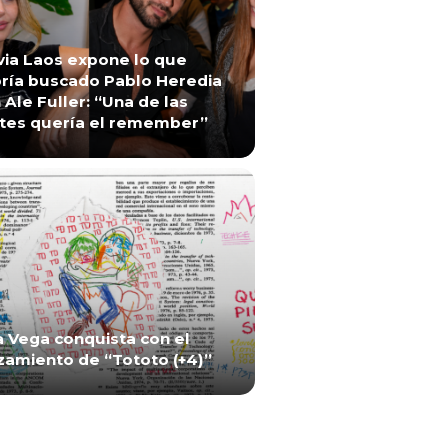
via Laos expone lo que
ría buscado Pablo Heredia
 Ale Fuller: “Una de las
tes quería el remember”
a Vega conquista con el
zamiento de “Tototo (+4)”