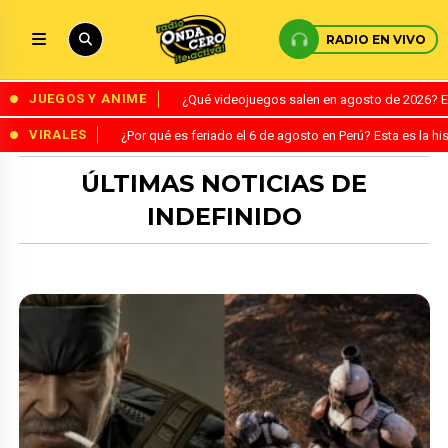
RADIO EN VIVO
JUEGOS Y ANIME
¿Qué videojuegos salen en agosto de 2026? 
VIRALES
¿Por qué es feriado el 6 de agosto en Perú? Esta es la his
ÚLTIMAS NOTICIAS DE
INDEFINIDO