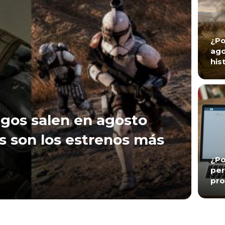
¿Po
ago
his
gos salen en agosto
s son los estrenos más
¿Po
per
pro