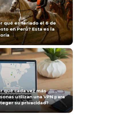
r qué es feriado el 6 de
sto en Perú? Esta es la
toria
r qué cada vez más
sonas utilizan una VPN para
teger su privacidad?