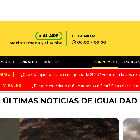
AL AIRE
EL BÚNKER
06:00 - 09:00
Macla Yamada y El Misha
PORTES
VIRALES
MÁS
CONCURSOS
PROGR
NIME
¿Qué videojuegos salen en agosto de 2026? Estos son los estre
VIRALES
¿Por qué es feriado el 6 de agosto en Perú? Esta es la histor
ÚLTIMAS NOTICIAS DE IGUALDAD