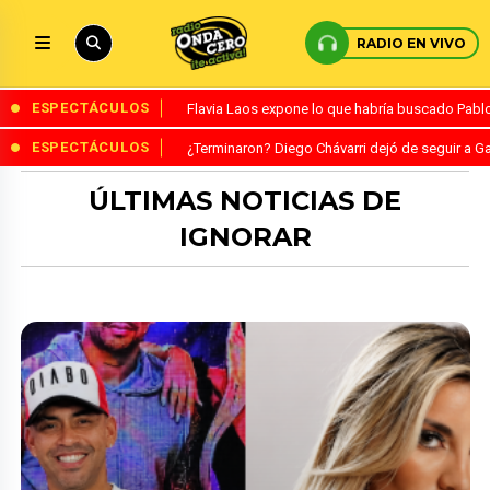
RADIO EN VIVO
ESPECTÁCULOS
Flavia Laos expone lo que habría buscado Pablo 
ESPECTÁCULOS
¿Terminaron? Diego Chávarri dejó de seguir a Ga
ÚLTIMAS NOTICIAS DE
IGNORAR