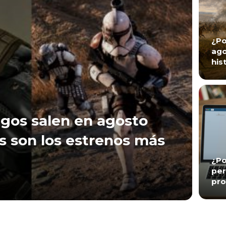
¿Po
ago
his
gos salen en agosto
s son los estrenos más
¿Po
per
pro