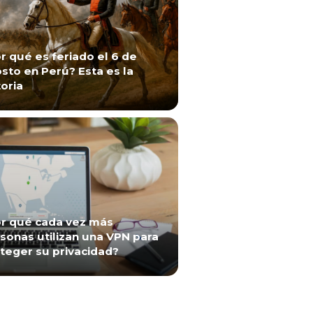
r qué es feriado el 6 de
sto en Perú? Esta es la
toria
r qué cada vez más
sonas utilizan una VPN para
teger su privacidad?