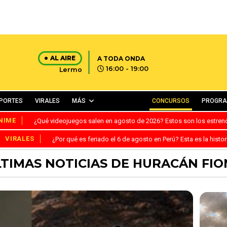
AL AIRE
A TODA ONDA
16:00 - 19:00
Lermo
PORTES
VIRALES
MÁS
CONCURSOS
PROGR
NIME
¿Qué videojuegos salen en agosto de 2026? Estos son los estre
VIRALES
¿Por qué es feriado el 6 de agosto en Perú? Esta es la histor
TIMAS NOTICIAS DE HURACÁN FI