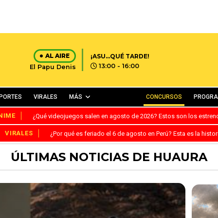
AL AIRE
¡ASU...QUÉ TARDE!
13:00 - 16:00
El Papu Denis
PORTES
VIRALES
MÁS
CONCURSOS
PROGR
NIME
¿Qué videojuegos salen en agosto de 2026? Estos son los estre
VIRALES
¿Por qué es feriado el 6 de agosto en Perú? Esta es la histor
ÚLTIMAS NOTICIAS DE HUAURA