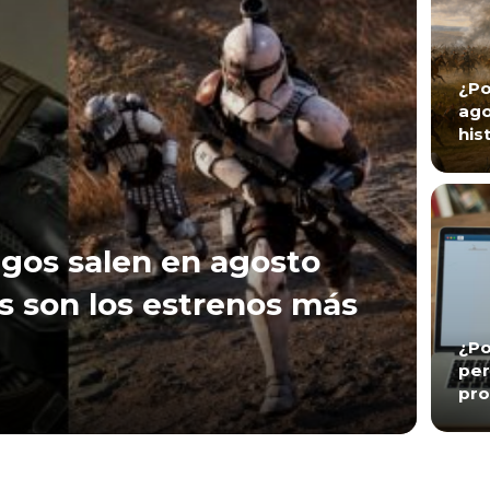
¿Po
ago
his
gos salen en agosto
s son los estrenos más
¿Po
per
pro