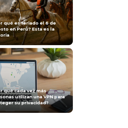
r qué es feriado el 6 de
sto en Perú? Esta es la
toria
r qué cada vez más
sonas utilizan una VPN para
teger su privacidad?