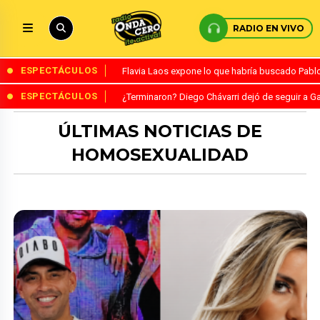
RADIO EN VIVO
ESPECTÁCULOS
Flavia Laos expone lo que habría buscado Pablo 
ESPECTÁCULOS
¿Terminaron? Diego Chávarri dejó de seguir a Ga
ÚLTIMAS NOTICIAS DE
HOMOSEXUALIDAD