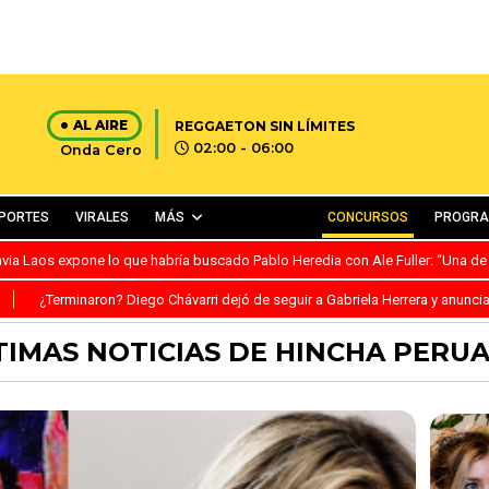
AL AIRE
REGGAETON SIN LÍMITES
02:00 - 06:00
Onda Cero
PORTES
VIRALES
MÁS
CONCURSOS
PROGR
avia Laos expone lo que habría buscado Pablo Heredia con Ale Fuller: “Una de
S
¿Terminaron? Diego Chávarri dejó de seguir a Gabriela Herrera y anunci
TIMAS NOTICIAS DE HINCHA PERU