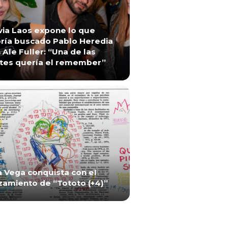
via Laos expone lo que
ría buscado Pablo Heredia
 Ale Fuller: “Una de las
tes quería el remember”
a Vega conquista con el
zamiento de “Tototo (+4)”