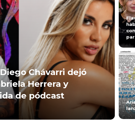
Fla
hab
con
par
Diego Chávarri dejó
briela Herrera y
lida de pódcast
Ari
lan