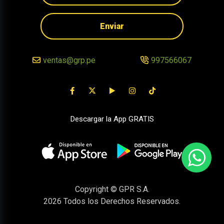
Enviar
ventas@grp.pe
997566067
Descargar la App GRATIS
Copyright © GPR S.A.
2026
Todos los Derechos Reservados.