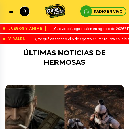
RADIO EN VIVO
JUEGOS Y ANIME
¿Qué videojuegos salen en agosto de 2026? 
VIRALES
¿Por qué es feriado el 6 de agosto en Perú? Esta es la his
ÚLTIMAS NOTICIAS DE
HERMOSAS