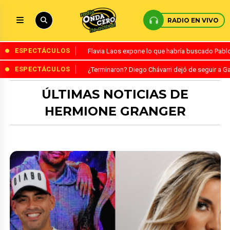
RADIO EN VIVO
ESPECTÁCULOS
Flavia Laos expone lo que habría buscado Pablo 
ESPECTÁCULOS
¿Terminaron? Diego Chávarri dejó de seguir a Ga
ÚLTIMAS NOTICIAS DE
HERMIONE GRANGER