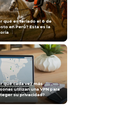
r qué es feriado el 6 de
sto en Perú? Esta es la
toria
r qué cada vez más
sonas utilizan una VPN para
teger su privacidad?