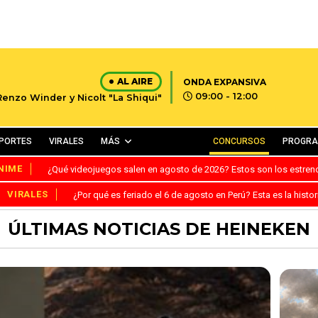
AL AIRE
ONDA EXPANSIVA
09:00 - 12:00
Renzo Winder y Nicolt "La Shiqui"
PORTES
VIRALES
MÁS
CONCURSOS
PROGR
NIME
¿Qué videojuegos salen en agosto de 2026? Estos son los estre
VIRALES
¿Por qué es feriado el 6 de agosto en Perú? Esta es la histor
ÚLTIMAS NOTICIAS DE HEINEKEN