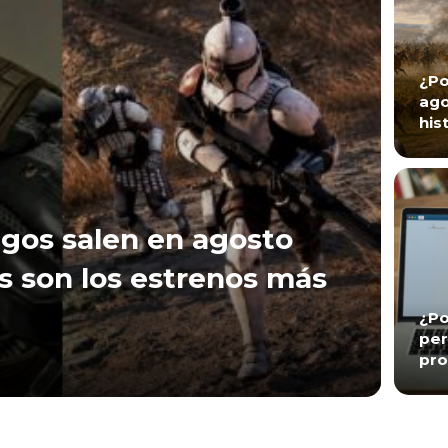
¿Po
ago
his
gos salen en agosto
s son los estrenos más
¿Po
per
pro