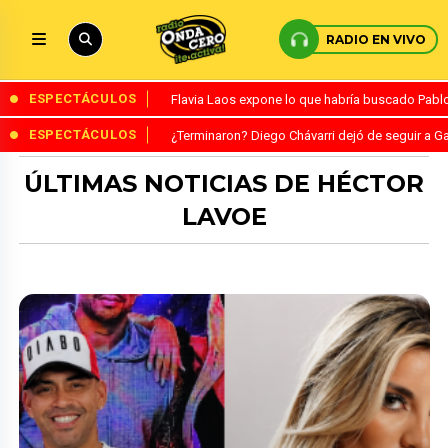
RADIO EN VIVO
ESPECTÁCULOS
Flavia Laos expone lo que habría buscado Pablo 
ESPECTÁCULOS
¿Terminaron? Diego Chávarri dejó de seguir a Ga
ÚLTIMAS NOTICIAS DE HÉCTOR
LAVOE