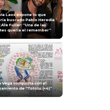
via Laos expone lo que
ría buscado Pablo Heredia
 Ale Fuller: “Una de las
tes quería el remember”
a Vega conquista con el
zamiento de “Tototo (+4)”