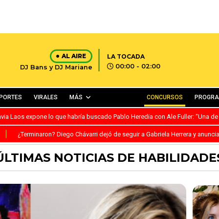
AL AIRE
LA TOCADA
00:00 - 02:00
DJ Bans y DJ Mariane
PORTES
VIRALES
MÁS
CONCURSOS
PROGR
avia Laos expone lo que habría buscado Pablo Heredia con Ale Fuller: “Una de
S
¿Terminaron? Diego Chávarri dejó de seguir a Gabriela Herrera y anunci
ÚLTIMAS NOTICIAS DE HABILIDADE