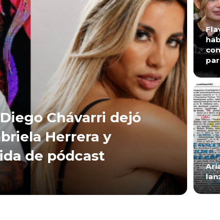
Fla
hab
con
par
Diego Chávarri dejó
briela Herrera y
lida de pódcast
Ari
lan