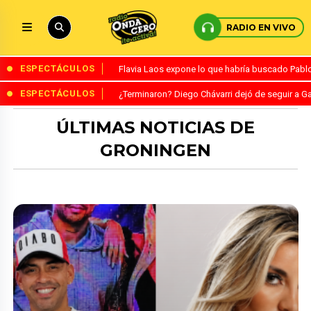
RADIO EN VIVO
ESPECTÁCULOS
Flavia Laos expone lo que habría buscado Pablo 
ESPECTÁCULOS
¿Terminaron? Diego Chávarri dejó de seguir a Ga
ÚLTIMAS NOTICIAS DE
GRONINGEN