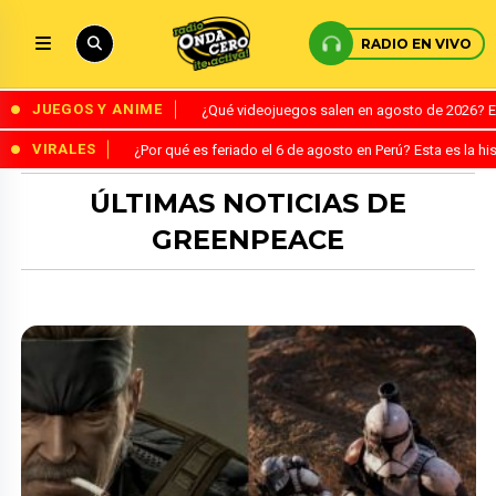
RADIO EN VIVO
JUEGOS Y ANIME
¿Qué videojuegos salen en agosto de 2026? 
VIRALES
¿Por qué es feriado el 6 de agosto en Perú? Esta es la his
ÚLTIMAS NOTICIAS DE
GREENPEACE