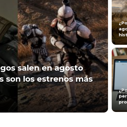
¿Po
ago
his
gos salen en agosto
s son los estrenos más
¿Po
per
pro