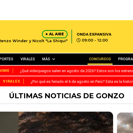
AL AIRE
ONDA EXPANSIVA
09:00 - 12:00
Renzo Winder y Nicolt "La Shiqui"
PORTES
VIRALES
MÁS
CONCURSOS
PROGR
NIME
¿Qué videojuegos salen en agosto de 2026? Estos son los estre
VIRALES
¿Por qué es feriado el 6 de agosto en Perú? Esta es la histor
ÚLTIMAS NOTICIAS DE GONZO