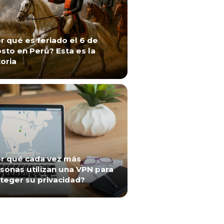
r qué es feriado el 6 de
sto en Perú? Esta es la
toria
r qué cada vez más
sonas utilizan una VPN para
teger su privacidad?