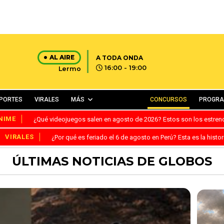
AL AIRE
A TODA ONDA
16:00 - 19:00
Lermo
PORTES
VIRALES
MÁS
CONCURSOS
PROGR
NIME
¿Qué videojuegos salen en agosto de 2026? Estos son los estre
VIRALES
¿Por qué es feriado el 6 de agosto en Perú? Esta es la histor
ÚLTIMAS NOTICIAS DE GLOBOS