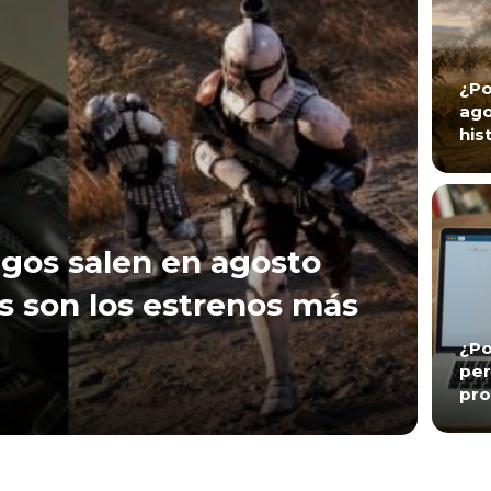
¿Po
ago
his
gos salen en agosto
s son los estrenos más
¿Po
per
pro