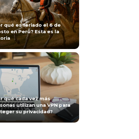
r qué es feriado el 6 de
sto en Perú? Esta es la
toria
r qué cada vez más
sonas utilizan una VPN para
teger su privacidad?