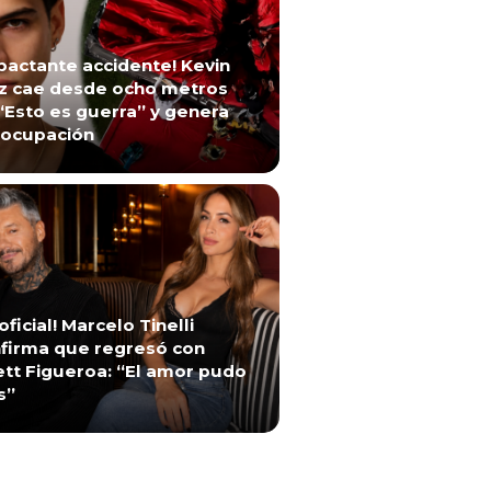
pactante accidente! Kevin
z cae desde ocho metros
“Esto es guerra” y genera
ocupación
 oficial! Marcelo Tinelli
firma que regresó con
ett Figueroa: “El amor pudo
s”