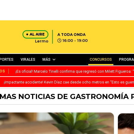
AL AIRE
A TODA ONDA
16:00 - 19:00
Lermo
PORTES
VIRALES
MÁS
CONCURSOS
PROGR
OS
¡Es oficial! Marcelo Tinelli confirma que regresó con Milett Figueroa
¡Impactante accidente! Kevin Díaz cae desde ocho metros en “Esto es guer
IMAS NOTICIAS DE GASTRONOMÍA 