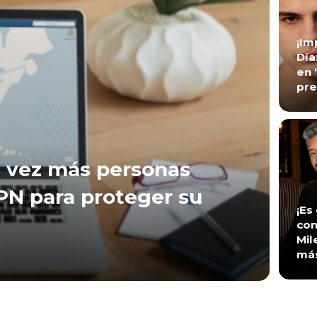
¡Im
Día
en 
pre
 vez más personas
VPN para proteger su
¡Es
con
Mil
má