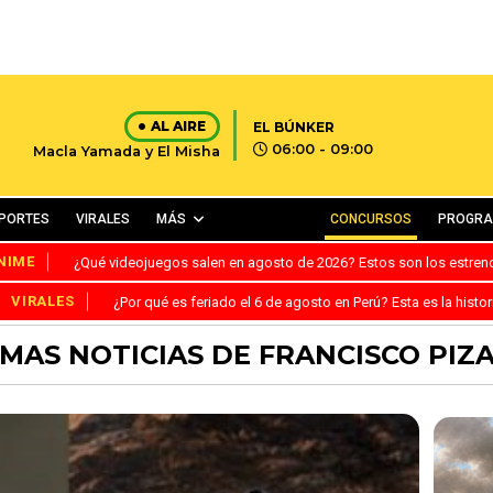
AL AIRE
EL BÚNKER
06:00 - 09:00
Macla Yamada y El Misha
PORTES
VIRALES
MÁS
CONCURSOS
PROGR
NIME
¿Qué videojuegos salen en agosto de 2026? Estos son los estre
VIRALES
¿Por qué es feriado el 6 de agosto en Perú? Esta es la histor
IMAS NOTICIAS DE FRANCISCO PIZ