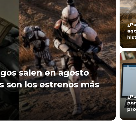
¿Po
ago
his
gos salen en agosto
s son los estrenos más
¿Po
per
pro