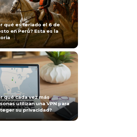
r qué es feriado el 6 de
sto en Perú? Esta es la
toria
r qué cada vez más
sonas utilizan una VPN para
teger su privacidad?