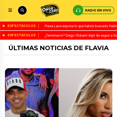
RADIO EN VIVO
ESPECTÁCULOS
Flavia Laos expone lo que habría buscado Pablo 
ESPECTÁCULOS
¿Terminaron? Diego Chávarri dejó de seguir a Ga
ÚLTIMAS NOTICIAS DE FLAVIA