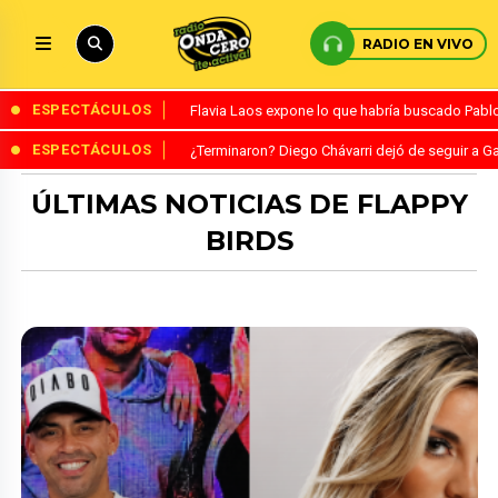
RADIO EN VIVO
ESPECTÁCULOS
Flavia Laos expone lo que habría buscado Pablo 
ESPECTÁCULOS
¿Terminaron? Diego Chávarri dejó de seguir a Ga
ÚLTIMAS NOTICIAS DE FLAPPY
BIRDS