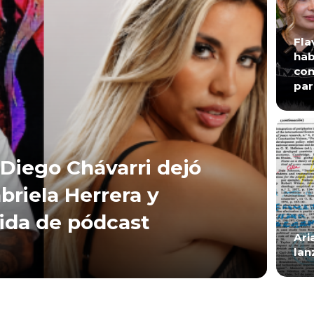
Fla
hab
con
par
Diego Chávarri dejó
briela Herrera y
lida de pódcast
Ari
lan