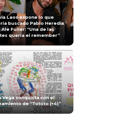
via Laos expone lo que
ría buscado Pablo Heredia
 Ale Fuller: “Una de las
tes quería el remember”
a Vega conquista con el
zamiento de “Tototo (+4)”