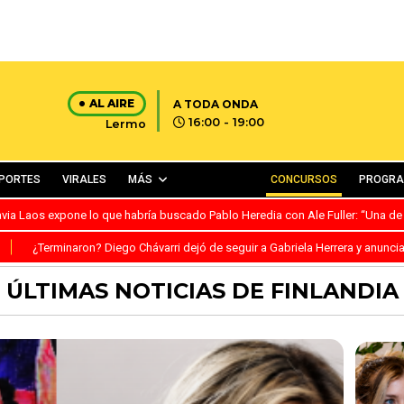
AL AIRE
A TODA ONDA
16:00 - 19:00
Lermo
PORTES
VIRALES
MÁS
CONCURSOS
PROGR
avia Laos expone lo que habría buscado Pablo Heredia con Ale Fuller: “Una de
S
¿Terminaron? Diego Chávarri dejó de seguir a Gabriela Herrera y anunci
ÚLTIMAS NOTICIAS DE FINLANDIA