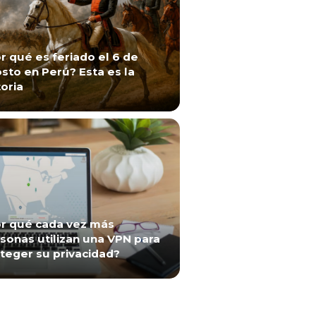
r qué es feriado el 6 de
sto en Perú? Esta es la
toria
r qué cada vez más
sonas utilizan una VPN para
teger su privacidad?