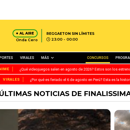
AL AIRE
REGGAETON SIN LÍMITES
23:00 - 00:00
Onda Cero
PORTES
VIRALES
MÁS
CONCURSOS
PROGR
NIME
¿Qué videojuegos salen en agosto de 2026? Estos son los estre
VIRALES
¿Por qué es feriado el 6 de agosto en Perú? Esta es la histor
ÚLTIMAS NOTICIAS DE FINALISSIM