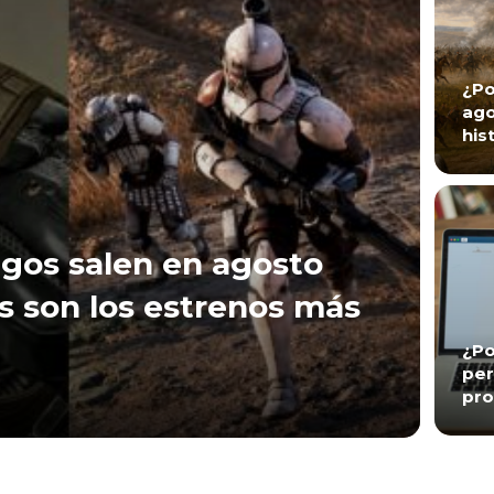
¿Po
ago
his
gos salen en agosto
s son los estrenos más
¿Po
per
pro