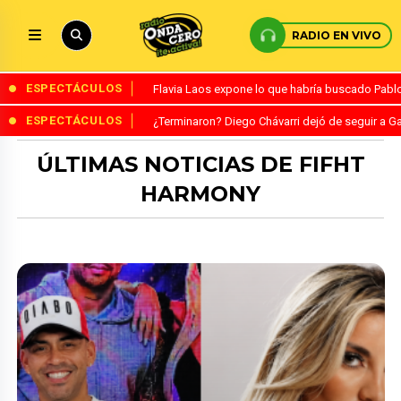
RADIO EN VIVO
ESPECTÁCULOS
Flavia Laos expone lo que habría buscado Pablo 
ESPECTÁCULOS
¿Terminaron? Diego Chávarri dejó de seguir a Ga
ÚLTIMAS NOTICIAS DE FIFHT
HARMONY