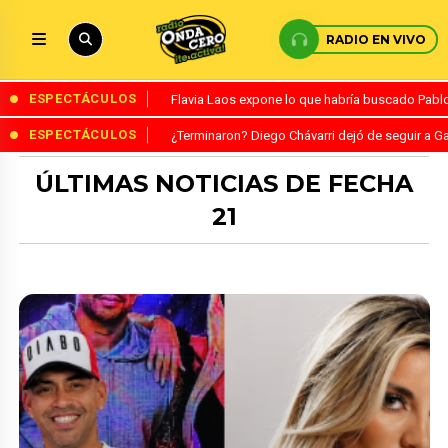
RADIO EN VIVO
ESPECTÁCULOS
Flavia Laos expone lo que habría buscado Pablo 
ESPECTÁCULOS
¿Terminaron? Diego Chávarri dejó de seguir a Ga
ÚLTIMAS NOTICIAS DE FECHA
21