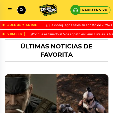
RADIO EN VIVO
JUEGOS Y ANIME
¿Qué videojuegos salen en agosto de 2026? 
VIRALES
¿Por qué es feriado el 6 de agosto en Perú? Esta es la his
ÚLTIMAS NOTICIAS DE
FAVORITA