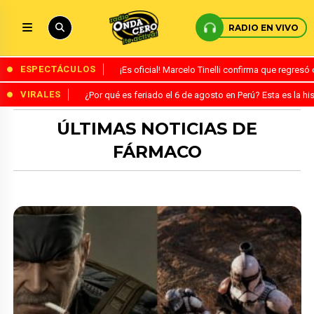
RADIO EN VIVO
ESPECTÁCULOS
¡Es oficial! Marcelo Tinelli confirma que regres
VIRALES
¿Por qué es feriado el 6 de agosto en Perú? Esta es la his
ÚLTIMAS NOTICIAS DE
FÁRMACO