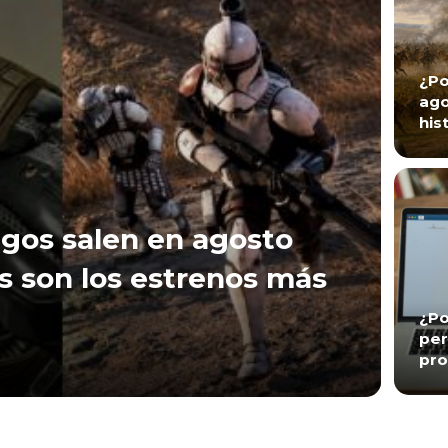
¿Po
ago
his
gos salen en agosto
s son los estrenos más
¿Po
per
pro