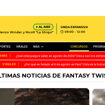
AL AIRE
ONDA EXPANSIVA
09:00 - 12:00
Renzo Winder y Nicolt "La Shiqui"
PORTES
VIRALES
MÁS
CONCURSOS
PROGR
NIME
¿Qué videojuegos salen en agosto de 2026? Estos son los estre
VIRALES
¿Por qué es feriado el 6 de agosto en Perú? Esta es la histor
LTIMAS NOTICIAS DE FANTASY TWI