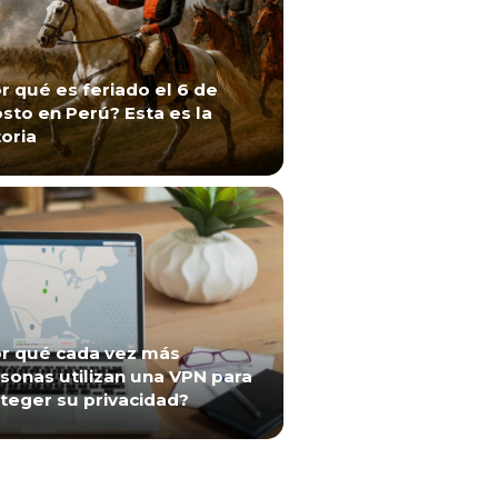
r qué es feriado el 6 de
sto en Perú? Esta es la
toria
r qué cada vez más
sonas utilizan una VPN para
teger su privacidad?