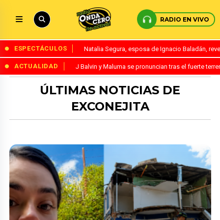
RADIO EN VIVO
ESPECTÁCULOS
Natalia Segura, esposa de Ignacio Baladán, rev
ACTUALIDAD
J Balvin y Maluma se pronuncian tras el fuerte te
ÚLTIMAS NOTICIAS DE
EXCONEJITA