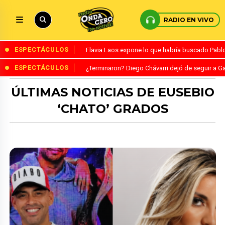
RADIO EN VIVO
ESPECTÁCULOS
Flavia Laos expone lo que habría buscado Pablo 
ESPECTÁCULOS
¿Terminaron? Diego Chávarri dejó de seguir a Ga
ÚLTIMAS NOTICIAS DE EUSEBIO
‘CHATO’ GRADOS