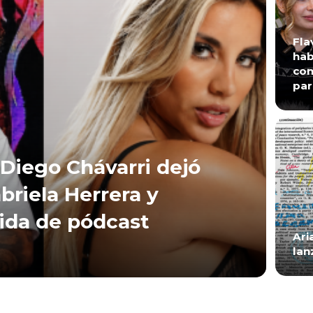
Fla
hab
con
par
Diego Chávarri dejó
briela Herrera y
lida de pódcast
Ari
lan