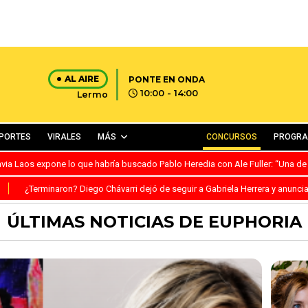
AL AIRE
PONTE EN ONDA
10:00 - 14:00
Lermo
PORTES
VIRALES
MÁS
CONCURSOS
PROGR
avia Laos expone lo que habría buscado Pablo Heredia con Ale Fuller: “Una de
S
¿Terminaron? Diego Chávarri dejó de seguir a Gabriela Herrera y anunci
ÚLTIMAS NOTICIAS DE EUPHORIA