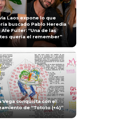
via Laos expone lo que
ría buscado Pablo Heredia
 Ale Fuller: “Una de las
tes quería el remember”
a Vega conquista con el
zamiento de “Tototo (+4)”