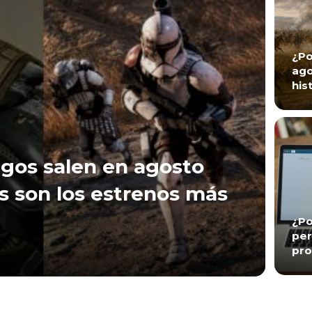
¿Po
ago
his
gos salen en agosto
s son los estrenos más
¿Po
per
pro