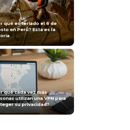
r qué es feriado el 6 de
sto en Perú? Esta es la
toria
r qué cada vez más
sonas utilizan una VPN para
teger su privacidad?