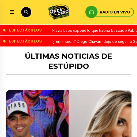
RADIO EN VIVO
ESPECTÁCULOS
Flavia Laos expone lo que habría buscado Pablo 
ESPECTÁCULOS
¿Terminaron? Diego Chávarri dejó de seguir a Ga
ÚLTIMAS NOTICIAS DE
ESTÚPIDO