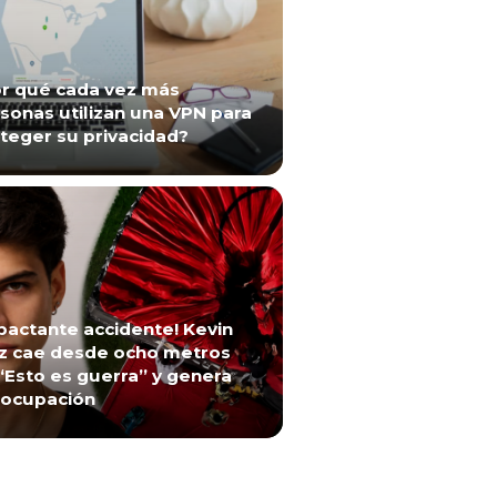
r qué cada vez más
sonas utilizan una VPN para
teger su privacidad?
pactante accidente! Kevin
z cae desde ocho metros
“Esto es guerra” y genera
ocupación