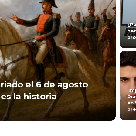
¿Po
per
pro
riado el 6 de agosto
¡Im
es la historia
Día
en 
pre