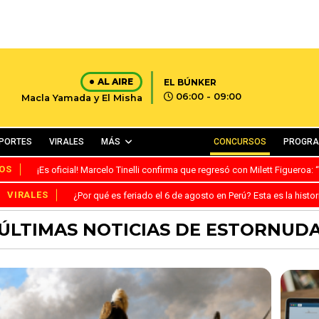
AL AIRE
EL BÚNKER
06:00 - 09:00
Macla Yamada y El Misha
PORTES
VIRALES
MÁS
CONCURSOS
PROGR
OS
¡Es oficial! Marcelo Tinelli confirma que regresó con Milett Figueroa
VIRALES
¿Por qué es feriado el 6 de agosto en Perú? Esta es la histor
ÚLTIMAS NOTICIAS DE ESTORNUD